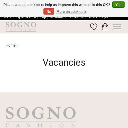
Please accept cookies to help us improve this website Is this OK?
Yes
No
More on cookies »
Ontdek de elegantie van SOGNO Fashion | Vandaag besteld = morgen in huis | Gratis
verzending vanaf €150 | Shop jouw favorieten voordat ze uitverkocht zijn!
Wishlist
Cart
Home
/
Vacancies