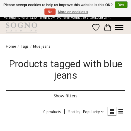
Please accept cookies to help us improve this website Is this OK?
Yes
No
More on cookies »
Ontdek de elegantie van SOGNO Fashion | Vandaag besteld = morgen in huis | Gratis
verzending vanaf €150 | Shop jouw favorieten voordat ze uitverkocht zijn!
Wishlist
Cart
Home
/
Tags
/
blue jeans
Products tagged with blue
jeans
Show filters
0 products
Sort by
Popularity