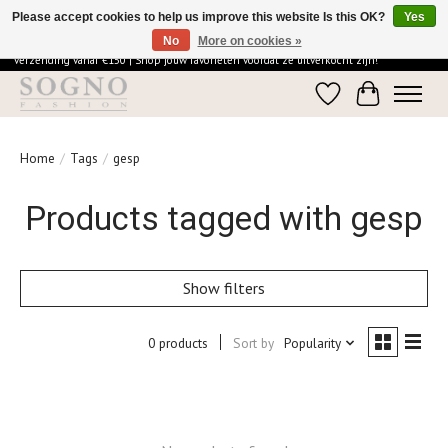
Please accept cookies to help us improve this website Is this OK?
Yes
No
More on cookies »
Ontdek de elegantie van SOGNO Fashion | Vandaag besteld = morgen in huis | Gratis
verzending vanaf €150 | Shop jouw favorieten voordat ze uitverkocht zijn!
Wishlist
Cart
Home
/
Tags
/
gesp
Products tagged with gesp
Show filters
0 products
Sort by
Popularity