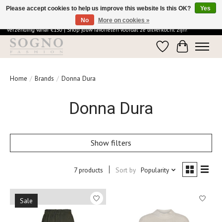
Please accept cookies to help us improve this website Is this OK?
Yes
No
More on cookies »
Ontdek de elegantie van SOGNO Fashion | Vandaag besteld = morgen in huis | Gratis
verzending vanaf €150 | Shop jouw favorieten voordat ze uitverkocht zijn!
Wishlist
Cart
Home
/
Brands
/
Donna Dura
Donna Dura
Show filters
7 products
Sort by
Popularity
Sale