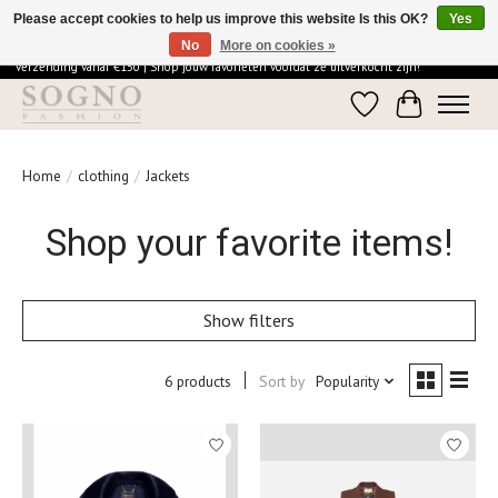
Please accept cookies to help us improve this website Is this OK?
Yes
No
More on cookies »
Ontdek de elegantie van SOGNO Fashion | Vandaag besteld = morgen in huis | Gratis
verzending vanaf €150 | Shop jouw favorieten voordat ze uitverkocht zijn!
Wishlist
Cart
Home
/
clothing
/
Jackets
Shop your favorite items!
Show filters
6 products
Sort by
Popularity