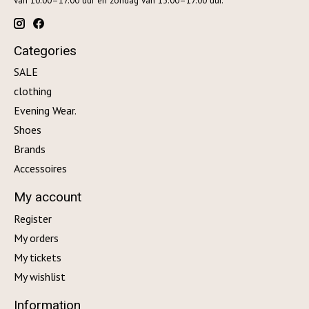
van 10.00–17.00 uur en zondag van 13.00–17.00 uur.
Categories
SALE
clothing
Evening Wear.
Shoes
Brands
Accessoires
My account
Register
My orders
My tickets
My wishlist
Information