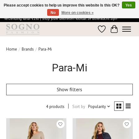
Please accept cookies to help us improve this website Is this OK?
Yes
No
More on cookies »
Ontdek de elegantie van SOGNO Fashion | Vandaag besteld = morgen in huis | Gratis
verzending vanaf €150 | Shop jouw favorieten voordat ze uitverkocht zijn!
Wishlist
Cart
Home
/
Brands
/
Para-Mi
Para-Mi
Show filters
4 products
Sort by
Popularity