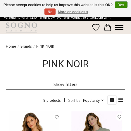
Please accept cookies to help us improve this website Is this OK?
Yes
No
More on cookies »
Ontdek de elegantie van SOGNO Fashion | Vandaag besteld = morgen in huis | Gratis
verzending vanaf €150 | Shop jouw favorieten voordat ze uitverkocht zijn!
Wishlist
Cart
Home
/
Brands
/
PINK NOIR
PINK NOIR
Show filters
8 products
Sort by
Popularity