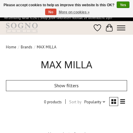
Please accept cookies to help us improve this website Is this OK?
Yes
No
More on cookies »
Ontdek de elegantie van SOGNO Fashion | Vandaag besteld = morgen in huis | Gratis
verzending vanaf €150 | Shop jouw favorieten voordat ze uitverkocht zijn!
Wishlist
Cart
Home
/
Brands
/
MAX MILLA
MAX MILLA
Show filters
0 products
Sort by
Popularity