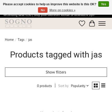
Please accept cookies to help us improve this website Is this OK?
Yes
No
More on cookies »
Ontdek de elegantie van SOGNO Fashion | Vandaag besteld = morgen in huis | Gratis
verzending vanaf €150 | Shop jouw favorieten voordat ze uitverkocht zijn!
Wishlist
Cart
Home
/
Tags
/
jas
Products tagged with jas
Show filters
0 products
Sort by
Popularity