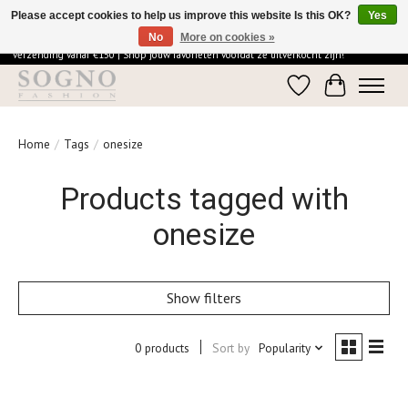
Please accept cookies to help us improve this website Is this OK?
Yes
No
More on cookies »
Ontdek de elegantie van SOGNO Fashion | Vandaag besteld = morgen in huis | Gratis
verzending vanaf €150 | Shop jouw favorieten voordat ze uitverkocht zijn!
Wishlist
Cart
Home
/
Tags
/
onesize
Products tagged with
onesize
Show filters
0 products
Sort by
Popularity