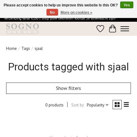
Please accept cookies to help us improve this website Is this OK?
Yes
No
More on cookies »
Ontdek de elegantie van SOGNO Fashion | Vandaag besteld = morgen in huis | Gratis
verzending vanaf €150 | Shop jouw favorieten voordat ze uitverkocht zijn!
Wishlist
Cart
Home
/
Tags
/
sjaal
Products tagged with sjaal
Show filters
0 products
Sort by
Popularity