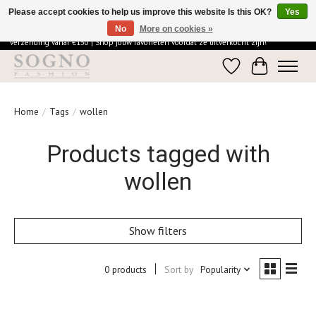
Please accept cookies to help us improve this website Is this OK?
Yes
No
More on cookies »
Ontdek de elegantie van SOGNO Fashion | Vandaag besteld = morgen in huis | Gratis
verzending vanaf €150 | Shop jouw favorieten voordat ze uitverkocht zijn!
Wishlist
Cart
Home
/
Tags
/
wollen
Products tagged with
wollen
Show filters
0 products
Sort by
Popularity