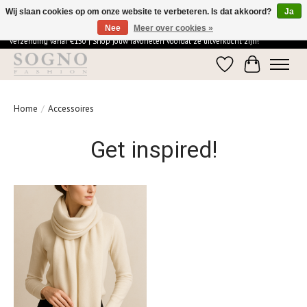
Wij slaan cookies op om onze website te verbeteren. Is dat akkoord?
Ja
Nee
Meer over cookies »
Ontdek de elegantie van SOGNO Fashion | Vandaag besteld = morgen in huis | Gratis
verzending vanaf €150 | Shop jouw favorieten voordat ze uitverkocht zijn!
Verlanglijst
Winkelwage
Home
/
Accessoires
Get inspired!