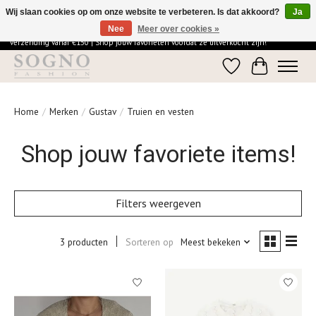
Wij slaan cookies op om onze website te verbeteren. Is dat akkoord?
Ja
Nee
Meer over cookies »
Ontdek de elegantie van SOGNO Fashion | Vandaag besteld = morgen in huis | Gratis
verzending vanaf €150 | Shop jouw favorieten voordat ze uitverkocht zijn!
Verlanglijst
Winkelwage
Home
/
Merken
/
Gustav
/
Truien en vesten
Shop jouw favoriete items!
Filters weergeven
3 producten
Sorteren op
Meest bekeken