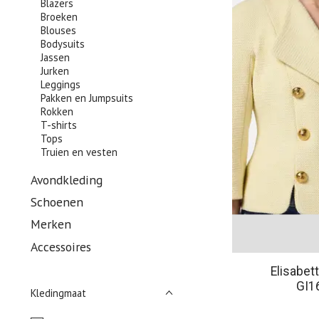
Blazers
Broeken
Blouses
Bodysuits
Jassen
Jurken
Leggings
Pakken en Jumpsuits
Rokken
T-shirts
Tops
Truien en vesten
Avondkleding
Schoenen
Merken
Accessoires
Elisabet
GI1
Kledingmaat