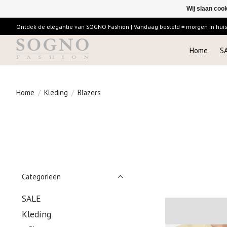
Wij slaan coo
Ontdek de elegantie van SOGNO Fashion | Vandaag besteld = morgen in huis |
Home
S
Home
/
Kleding
/
Blazers
Categorieën
SALE
Kleding