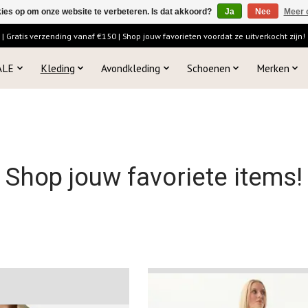
kies op om onze website te verbeteren. Is dat akkoord?
Ja
Nee
Meer 
 Gratis verzending vanaf €150 | Shop jouw favorieten voordat ze uitverkocht zijn!
ALE
Kleding
Avondkleding
Schoenen
Merken
Shop jouw favoriete items!