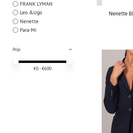
FRANK LYMAN
Leo &Ugo
Nenette 
Nenette
Para-Mi
Prijs
Minimale prijswaarde
Price maximum value
€
0
- €
600