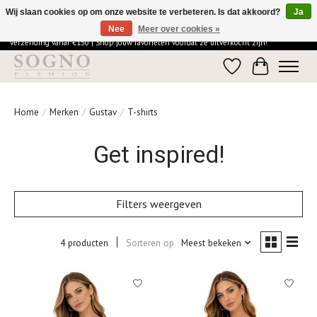
Wij slaan cookies op om onze website te verbeteren. Is dat akkoord?
Ja
Nee
Meer over cookies »
Ontdek de elegantie van SOGNO Fashion | Vandaag besteld = morgen in huis | Gratis
verzending vanaf €150 | Shop jouw favorieten voordat ze uitverkocht zijn!
Verlanglijst
Winkelwage
Home
/
Merken
/
Gustav
/
T-shirts
Get inspired!
Filters weergeven
4 producten
Sorteren op
Meest bekeken