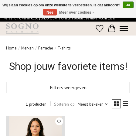
Wij slaan cookies op om onze website te verbeteren. Is dat akkoord?
Ja
Nee
Meer over cookies »
Ontdek de elegantie van SOGNO Fashion | Vandaag besteld = morgen in huis | Gratis
verzending vanaf €150 | Shop jouw favorieten voordat ze uitverkocht zijn!
Verlanglijst
Winkelwage
Home
/
Merken
/
Ferrache
/
T-shirts
Shop jouw favoriete items!
Filters weergeven
1 producten
Sorteren op
Meest bekeken