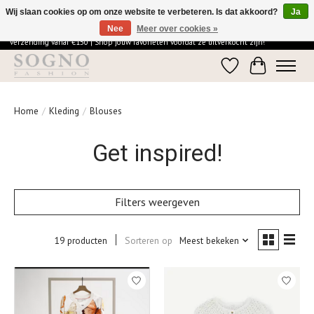
Wij slaan cookies op om onze website te verbeteren. Is dat akkoord?
Ja
Nee
Meer over cookies »
Ontdek de elegantie van SOGNO Fashion | Vandaag besteld = morgen in huis | Gratis
verzending vanaf €150 | Shop jouw favorieten voordat ze uitverkocht zijn!
Verlanglijst
Winkelwage
Home
/
Kleding
/
Blouses
Get inspired!
Filters weergeven
19 producten
Sorteren op
Meest bekeken