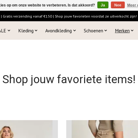
kies op om onze website te verbeteren. Is dat akkoord?
Ja
Nee
Meer 
 Gratis verzending vanaf €150 | Shop jouw favorieten voordat ze uitverkocht zijn!
ALE
Kleding
Avondkleding
Schoenen
Merken
Shop jouw favoriete items!