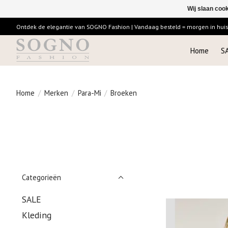
Wij slaan coo
Ontdek de elegantie van SOGNO Fashion | Vandaag besteld = morgen in huis |
Home
S
Home
/
Merken
/
Para-Mi
/
Broeken
Categorieën
SALE
Kleding