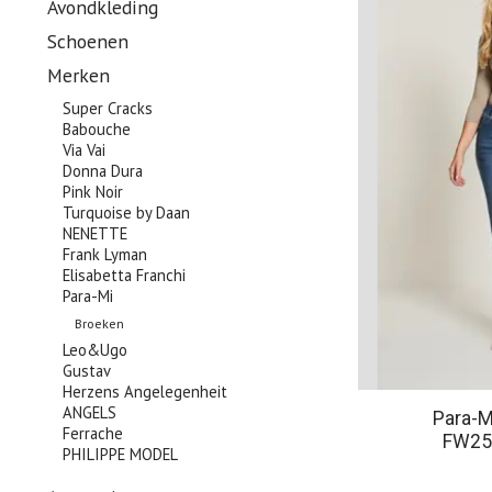
Avondkleding
Schoenen
Merken
Super Cracks
Babouche
Via Vai
Donna Dura
Pink Noir
Turquoise by Daan
NENETTE
Frank Lyman
Elisabetta Franchi
Para-Mi
Broeken
Leo&Ugo
Gustav
Herzens Angelegenheit
ANGELS
Para-
Ferrache
FW25
PHILIPPE MODEL