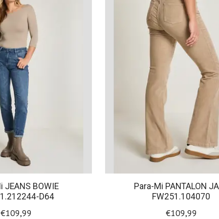
Mi JEANS BOWIE
Para-Mi PANTALON J
1.212244-D64
FW251.104070
€109,99
€109,99