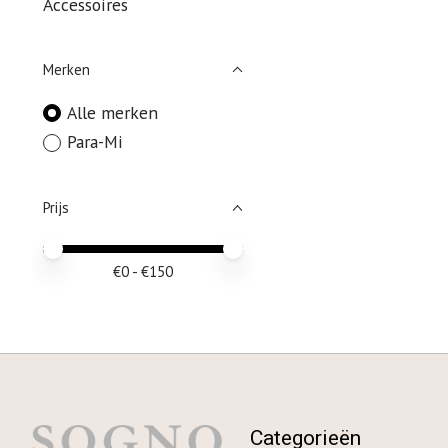
Accessoires
Merken
Alle merken
Para-Mi
Prijs
Minimale prijswaarde
Price maximum value
€
0
- €
150
Categorieën