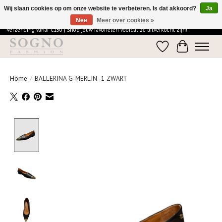
Wij slaan cookies op om onze website te verbeteren. Is dat akkoord?
Ja
Nee
Meer over cookies »
Ontdek de elegantie van SOGNO Fashion | Vandaag besteld = morgen in huis | Gratis
verzending vanaf €150 | Shop jouw favorieten voordat ze uitverkocht zijn!
Verlanglijst
Winkelwage
Home
/
BALLERINA G-MERLIN -1 ZWART
Product image slideshow Items