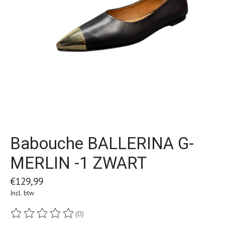
Babouche BALLERINA G-
MERLIN -1 ZWART
€129,99
Incl. btw
(0)
De beoordeling van dit product is
0
van de 5