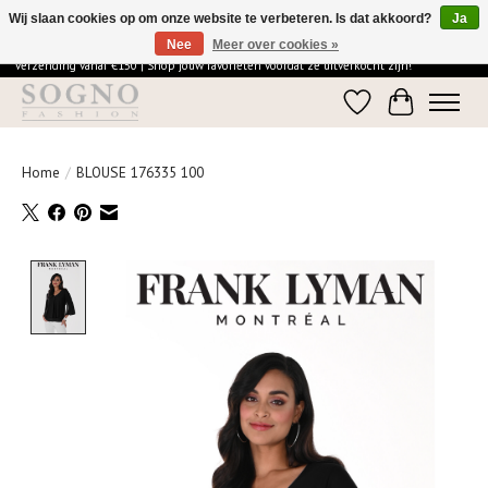
Wij slaan cookies op om onze website te verbeteren. Is dat akkoord?
Ja
Nee
Meer over cookies »
Ontdek de elegantie van SOGNO Fashion | Vandaag besteld = morgen in huis | Gratis
verzending vanaf €150 | Shop jouw favorieten voordat ze uitverkocht zijn!
Verlanglijst
Winkelwage
Home
/
BLOUSE 176335 100
Product image slideshow Items