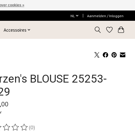
over cookies »
NL
Aanmelden / Inloggen
Accessoires
rzen's BLOUSE 25253-
29
,00
w
(0)
ordeling van dit product is
0
van de 5