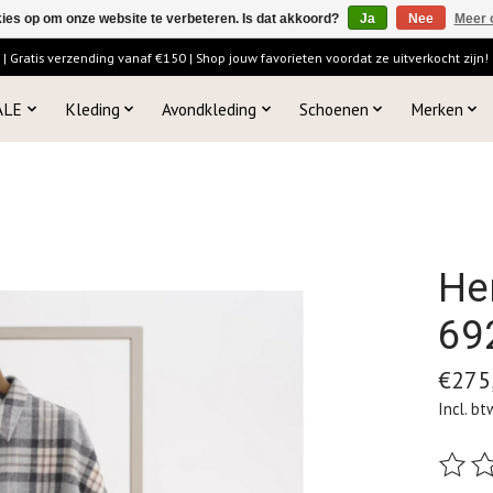
kies op om onze website te verbeteren. Is dat akkoord?
Ja
Nee
Meer 
 Gratis verzending vanaf €150 | Shop jouw favorieten voordat ze uitverkocht zijn!
ALE
Kleding
Avondkleding
Schoenen
Merken
He
69
€275
Incl. bt
De beo