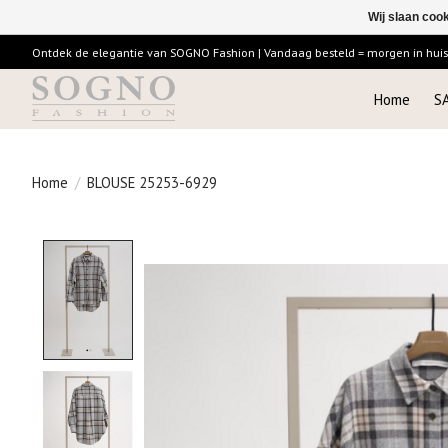
Wij slaan coo
Ontdek de elegantie van SOGNO Fashion | Vandaag besteld = morgen in huis |
Home
S
Home
/
BLOUSE 25253-6929
Product image slideshow Items