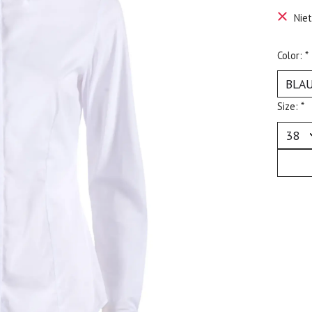
Nie
Color:
*
Size:
*