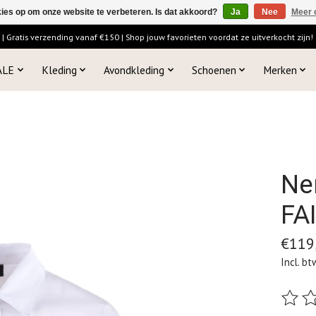
kies op om onze website te verbeteren. Is dat akkoord?
Ja
Nee
Meer 
 Gratis verzending vanaf €150 | Shop jouw favorieten voordat ze uitverkocht zijn!
ALE
Kleding
Avondkleding
Schoenen
Merken
Ne
FA
€119
Incl. bt
De beo