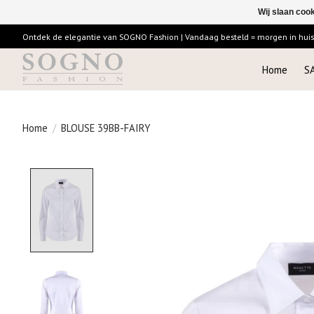
Wij slaan coo
Ontdek de elegantie van SOGNO Fashion | Vandaag besteld = morgen in huis |
Home
S
Home
/
BLOUSE 39BB-FAIRY
Product image slideshow Items