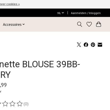
over cookies »
NL
Aanmelden / Inloggen
Accessoires
nette BLOUSE 39BB-
IRY
,99
w
(0)
ordeling van dit product is
0
van de 5