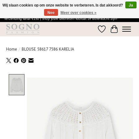
Wij slaan cookies op om onze website te verbeteren. Is dat akkoord?
Ja
Nee
Meer over cookies »
Ontdek de elegantie van SOGNO Fashion | Vandaag besteld = morgen in huis | Gratis
verzending vanaf €150 | Shop jouw favorieten voordat ze uitverkocht zijn!
Verlanglijst
Winkelwage
Home
/
BLOUSE 58617 7586 KARELIA
Product image slideshow Items