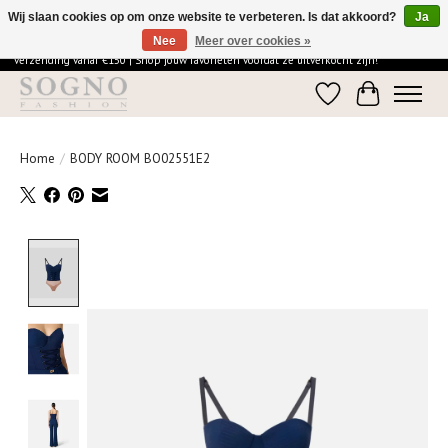
Wij slaan cookies op om onze website te verbeteren. Is dat akkoord?
Ja
Nee
Meer over cookies »
Ontdek de elegantie van SOGNO Fashion | Vandaag besteld = morgen in huis | Gratis
verzending vanaf €150 | Shop jouw favorieten voordat ze uitverkocht zijn!
Verlanglijst
Winkelwage
Home
/
BODY ROOM BO02551E2
Product image slideshow Items