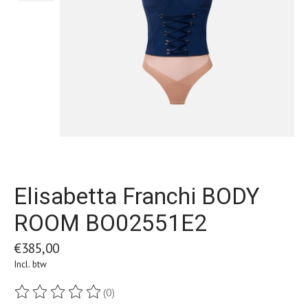
Elisabetta Franchi BODY
ROOM BO02551E2
€385,00
Incl. btw
(0)
De beoordeling van dit product is
0
van de 5