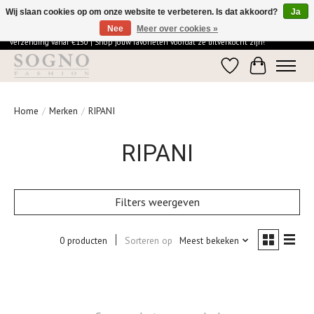
Wij slaan cookies op om onze website te verbeteren. Is dat akkoord?
Ja
Nee
Meer over cookies »
Ontdek de elegantie van SOGNO Fashion | Vandaag besteld = morgen in huis | Gratis
verzending vanaf €150 | Shop jouw favorieten voordat ze uitverkocht zijn!
Verlanglijst
Winkelwage
Home
/
Merken
/
RIPANI
RIPANI
Filters weergeven
0 producten
Sorteren op
Meest bekeken