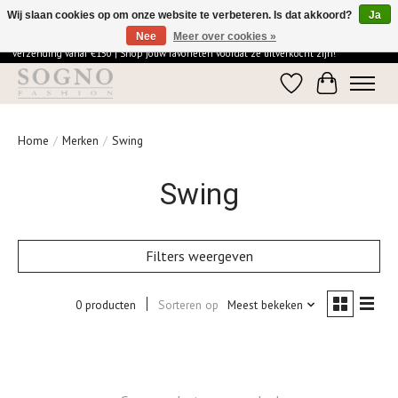
Wij slaan cookies op om onze website te verbeteren. Is dat akkoord?
Ja
Nee
Meer over cookies »
Ontdek de elegantie van SOGNO Fashion | Vandaag besteld = morgen in huis | Gratis
verzending vanaf €150 | Shop jouw favorieten voordat ze uitverkocht zijn!
Verlanglijst
Winkelwage
Home
/
Merken
/
Swing
Swing
Filters weergeven
0 producten
Sorteren op
Meest bekeken