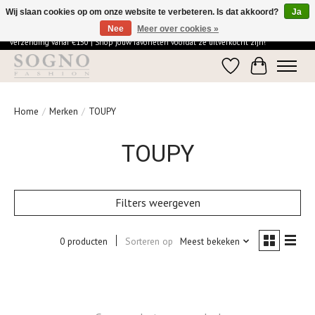
Wij slaan cookies op om onze website te verbeteren. Is dat akkoord?
Ja
Nee
Meer over cookies »
Ontdek de elegantie van SOGNO Fashion | Vandaag besteld = morgen in huis | Gratis
verzending vanaf €150 | Shop jouw favorieten voordat ze uitverkocht zijn!
Verlanglijst
Winkelwage
Home
/
Merken
/
TOUPY
TOUPY
Filters weergeven
0 producten
Sorteren op
Meest bekeken