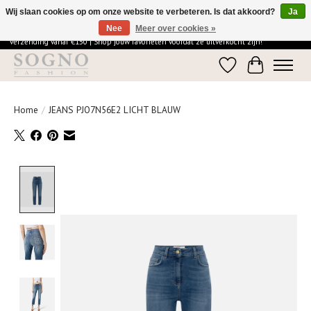
Wij slaan cookies op om onze website te verbeteren. Is dat akkoord?
Ja
Nee
Meer over cookies »
Ontdek de elegantie van SOGNO Fashion | Vandaag besteld = morgen in huis | Gratis
verzending vanaf €150 | Shop jouw favorieten voordat ze uitverkocht zijn!
Verlanglijst
Winkelwage
Home
/
JEANS PJO7N56E2 LICHT BLAUW
Product image slideshow Items