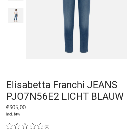
Elisabetta Franchi JEANS
PJO7N56E2 LICHT BLAUW
€305,00
Incl. btw
(0)
De beoordeling van dit product is
0
van de 5