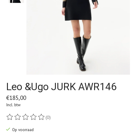
Leo &Ugo JURK AWR146
€185,00
Incl. btw
(0)
De beoordeling van dit product is
0
van de 5
Op voorraad