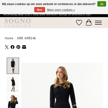
Wij slaan cookies op om onze website te verbeteren. Is dat akkoord?
Ja
Nee
Meer over cookies »
Ontdek de elegantie van SOGNO Fashion | Vandaag besteld = morgen in huis | Gratis
verzending vanaf €150 | Shop jouw favorieten voordat ze uitverkocht zijn!
Verlanglijst
Winkelwage
Home
/
JURK AWR146
Product image slideshow Items