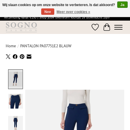
Wij slaan cookies op om onze website te verbeteren. Is dat akkoord?
Ja
Nee
Meer over cookies »
Ontdek de elegantie van SOGNO Fashion | Vandaag besteld = morgen in huis | Gratis
verzending vanaf €150 | Shop jouw favorieten voordat ze uitverkocht zijn!
Verlanglijst
Winkelwage
Home
/
PANTALON PA07751E2 BLAUW
Product image slideshow Items