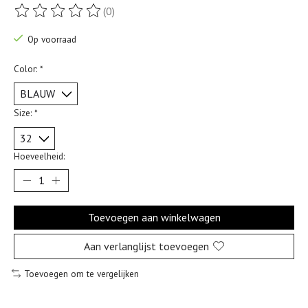
(0)
De beoordeling van dit product is
0
van de 5
Op voorraad
Color:
*
Size:
*
Hoeveelheid:
Toevoegen aan winkelwagen
Aan verlanglijst toevoegen
Toevoegen om te vergelijken