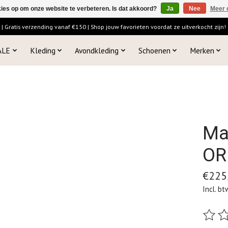
kies op om onze website te verbeteren. Is dat akkoord?
Ja
Nee
Meer 
 Gratis verzending vanaf €150 | Shop jouw favorieten voordat ze uitverkocht zijn!
ALE
Kleding
Avondkleding
Schoenen
Merken
Ma
OR
€225
Incl. bt
De beo