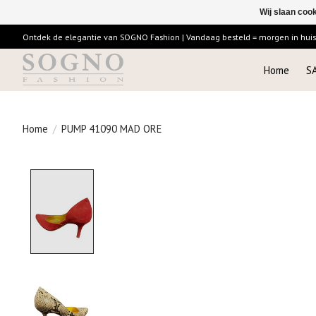
Wij slaan coo
Ontdek de elegantie van SOGNO Fashion | Vandaag besteld = morgen in huis |
Home
S
Home
/
PUMP 41090 MAD ORE
Product image slideshow Items