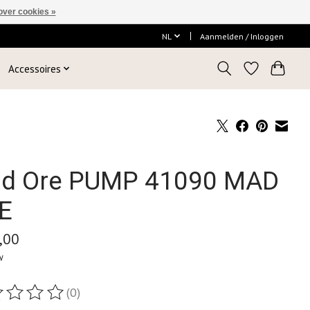
over cookies »
NL
Aanmelden / Inloggen
Accessoires
d Ore PUMP 41090 MAD
E
,00
w
(0)
ordeling van dit product is
0
van de 5