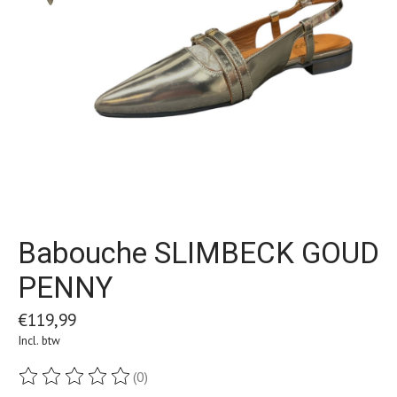
Babouche SLIMBECK GOUD
PENNY
€119,99
Incl. btw
(0)
De beoordeling van dit product is
0
van de 5