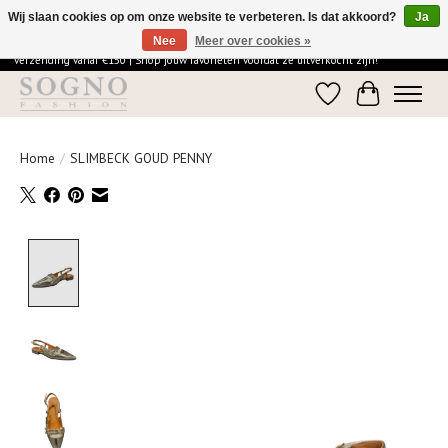
Wij slaan cookies op om onze website te verbeteren. Is dat akkoord?
Ja
Nee
Meer over cookies »
Ontdek de elegantie van SOGNO Fashion | Vandaag besteld = morgen in huis | Gratis
verzending vanaf €150 | Shop jouw favorieten voordat ze uitverkocht zijn!
Verlanglijst
Winkelwage
Home
/
SLIMBECK GOUD PENNY
Product image slideshow Items