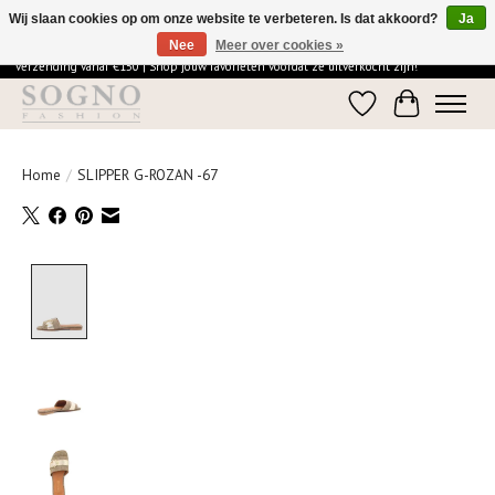
Wij slaan cookies op om onze website te verbeteren. Is dat akkoord?
Ja
Nee
Meer over cookies »
Ontdek de elegantie van SOGNO Fashion | Vandaag besteld = morgen in huis | Gratis
verzending vanaf €150 | Shop jouw favorieten voordat ze uitverkocht zijn!
Verlanglijst
Winkelwage
Home
/
SLIPPER G-ROZAN -67
Product image slideshow Items