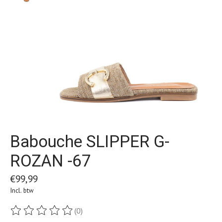
Babouche SLIPPER G-
ROZAN -67
€99,99
Incl. btw
(0)
De beoordeling van dit product is
0
van de 5