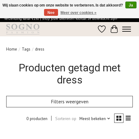
Wij slaan cookies op om onze website te verbeteren. Is dat akkoord?
Ja
Nee
Meer over cookies »
Ontdek de elegantie van SOGNO Fashion | Vandaag besteld = morgen in huis | Gratis
verzending vanaf €150 | Shop jouw favorieten voordat ze uitverkocht zijn!
Verlanglijst
Winkelwage
Home
/
Tags
/
dress
Producten getagd met
dress
Filters weergeven
0 producten
Sorteren op
Meest bekeken