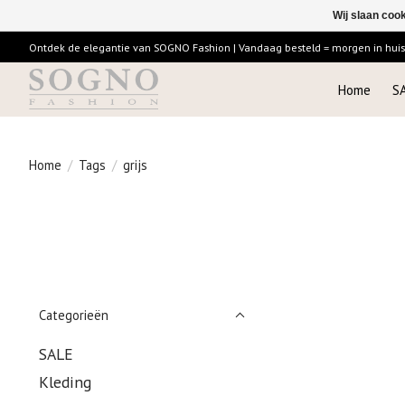
Wij slaan coo
Ontdek de elegantie van SOGNO Fashion | Vandaag besteld = morgen in huis |
Home
S
Home
/
Tags
/
grijs
Categorieën
SALE
Kleding