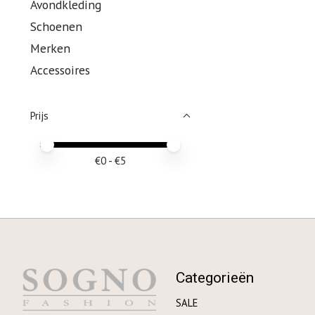
Avondkleding
Schoenen
Merken
Accessoires
Prijs
Minimale prijswaarde
Price maximum value
€
0
- €
5
Categorieën
SALE