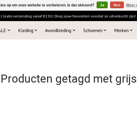
kies op om onze website te verbeteren. Is dat akkoord?
Ja
Nee
Meer 
 Gratis verzending vanaf €150 | Shop jouw favorieten voordat ze uitverkocht zijn!
ALE
Kleding
Avondkleding
Schoenen
Merken
Producten getagd met grijs