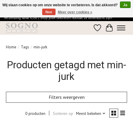
Wij slaan cookies op om onze website te verbeteren. Is dat akkoord?
Ja
Nee
Meer over cookies »
Ontdek de elegantie van SOGNO Fashion | Vandaag besteld = morgen in huis | Gratis
verzending vanaf €150 | Shop jouw favorieten voordat ze uitverkocht zijn!
Verlanglijst
Winkelwage
Home
/
Tags
/
min-jurk
Producten getagd met min-
jurk
Filters weergeven
0 producten
Sorteren op
Meest bekeken