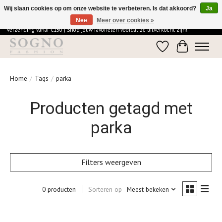
Wij slaan cookies op om onze website te verbeteren. Is dat akkoord?
Ja
Nee
Meer over cookies »
Ontdek de elegantie van SOGNO Fashion | Vandaag besteld = morgen in huis | Gratis
verzending vanaf €150 | Shop jouw favorieten voordat ze uitverkocht zijn!
Verlanglijst
Winkelwage
Home
/
Tags
/
parka
Producten getagd met
parka
Filters weergeven
0 producten
Sorteren op
Meest bekeken