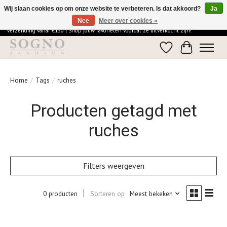
Wij slaan cookies op om onze website te verbeteren. Is dat akkoord?
Ja
Nee
Meer over cookies »
Ontdek de elegantie van SOGNO Fashion | Vandaag besteld = morgen in huis | Gratis
verzending vanaf €150 | Shop jouw favorieten voordat ze uitverkocht zijn!
Verlanglijst
Winkelwage
Home
/
Tags
/
ruches
Producten getagd met
ruches
Filters weergeven
0 producten
Sorteren op
Meest bekeken