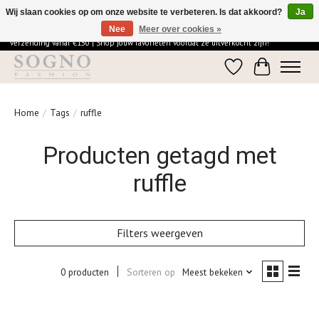
Wij slaan cookies op om onze website te verbeteren. Is dat akkoord?
Ja
Nee
Meer over cookies »
Ontdek de elegantie van SOGNO Fashion | Vandaag besteld = morgen in huis | Gratis
verzending vanaf €150 | Shop jouw favorieten voordat ze uitverkocht zijn!
Verlanglijst
Winkelwage
Home
/
Tags
/
ruffle
Producten getagd met
ruffle
Filters weergeven
0 producten
Sorteren op
Meest bekeken