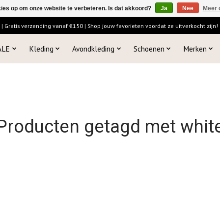
kies op om onze website te verbeteren. Is dat akkoord?
Ja
Nee
Meer 
 Gratis verzending vanaf €150 | Shop jouw favorieten voordat ze uitverkocht zijn!
ALE
Kleding
Avondkleding
Schoenen
Merken
Producten getagd met whit