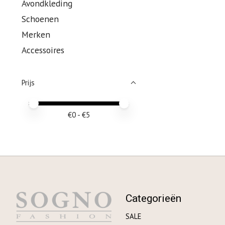
Avondkleding
Schoenen
Merken
Accessoires
Prijs
Minimale prijswaarde
Price maximum value
€
0
- €
5
Categorieën
SALE