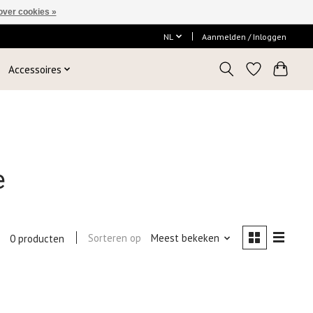
over cookies »
NL
Aanmelden / Inloggen
Accessoires
e
Sorteren op
Meest bekeken
0 producten