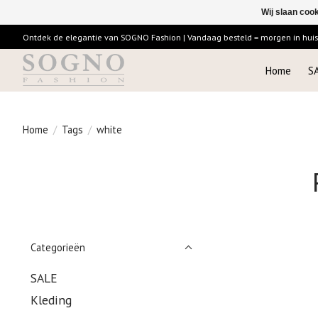
Wij slaan coo
Ontdek de elegantie van SOGNO Fashion | Vandaag besteld = morgen in huis |
Home
S
Home
/
Tags
/
white
Categorieën
SALE
Kleding