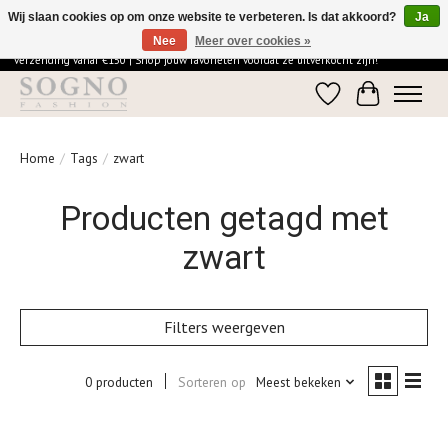
Wij slaan cookies op om onze website te verbeteren. Is dat akkoord?
Ja
Nee
Meer over cookies »
Ontdek de elegantie van SOGNO Fashion | Vandaag besteld = morgen in huis | Gratis
verzending vanaf €150 | Shop jouw favorieten voordat ze uitverkocht zijn!
Verlanglijst
Winkelwage
Home
/
Tags
/
zwart
Producten getagd met
zwart
Filters weergeven
0 producten
Sorteren op
Meest bekeken