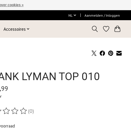
over cookies »
NL
Aanmelden / Inloggen
Accessoires
ANK LYMAN TOP 010
,99
w
(0)
ordeling van dit product is
0
van de 5
voorraad