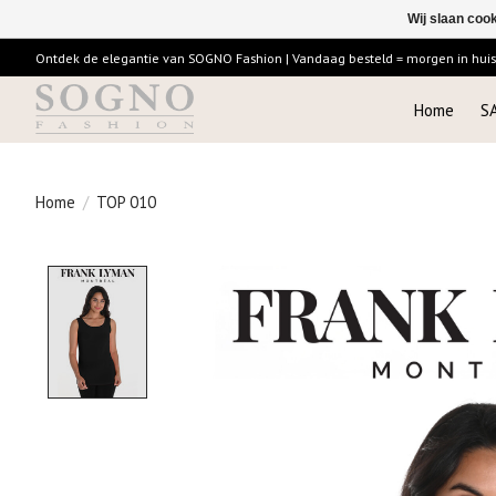
Wij slaan coo
Ontdek de elegantie van SOGNO Fashion | Vandaag besteld = morgen in huis |
Home
S
Home
/
TOP 010
Product image slideshow Items