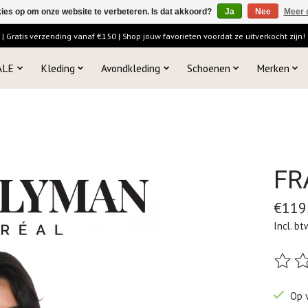
kies op om onze website te verbeteren. Is dat akkoord?
Ja
Nee
Meer 
 Gratis verzending vanaf €150 | Shop jouw favorieten voordat ze uitverkocht zijn!
ALE
Kleding
Avondkleding
Schoenen
Merken
FR
€119
Incl. bt
De beo
Op 