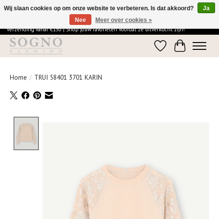
Wij slaan cookies op om onze website te verbeteren. Is dat akkoord?
Ja
Nee
Meer over cookies »
Ontdek de elegantie van SOGNO Fashion | Vandaag besteld = morgen in huis | Gratis
verzending vanaf €150 | Shop jouw favorieten voordat ze uitverkocht zijn!
Verlanglijst
Winkelwage
Home
/
TRUI 58401 3701 KARIN
Product image slideshow Items