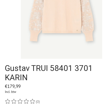
Gustav TRUI 58401 3701
KARIN
€179,99
Incl. btw
(0)
De beoordeling van dit product is
0
van de 5